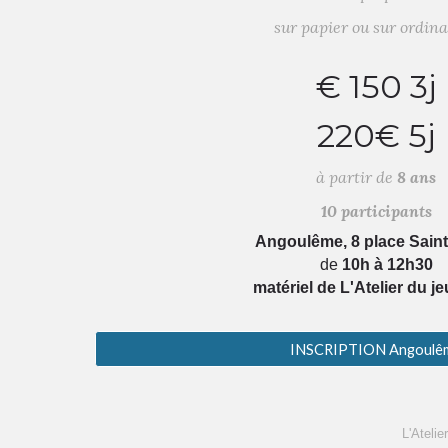
sur papier ou sur ordin
€
150 3j
220€ 5j
à partir de
8 ans
10 participants
Angoulême, 8 place Saint
de
10h à 12h30
matériel de L'Atelier du j
INSCRIPTION Angoulê
L'Ateli