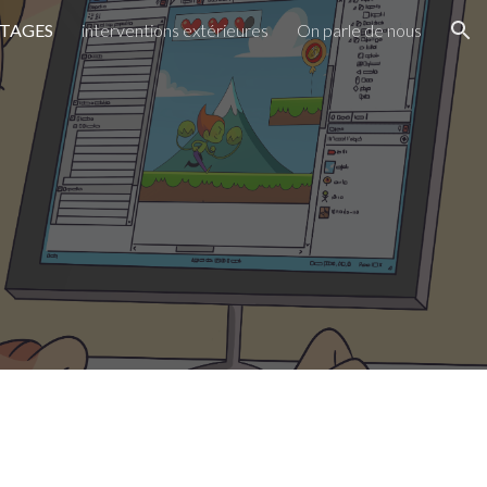
STAGES
interventions extérieures
On parle de nous
ion